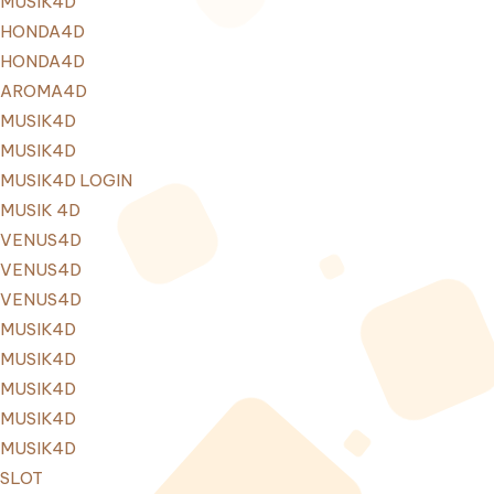
MUSIK4D
HONDA4D
HONDA4D
AROMA4D
MUSIK4D
MUSIK4D
MUSIK4D LOGIN
MUSIK 4D
VENUS4D
VENUS4D
VENUS4D
MUSIK4D
MUSIK4D
MUSIK4D
MUSIK4D
MUSIK4D
SLOT