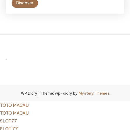
Discover
.
WP Diary
|
Theme: wp-diary by
Mystery Themes
.
TOTO MACAU
TOTO MACAU
SLOT77
SLOT 77