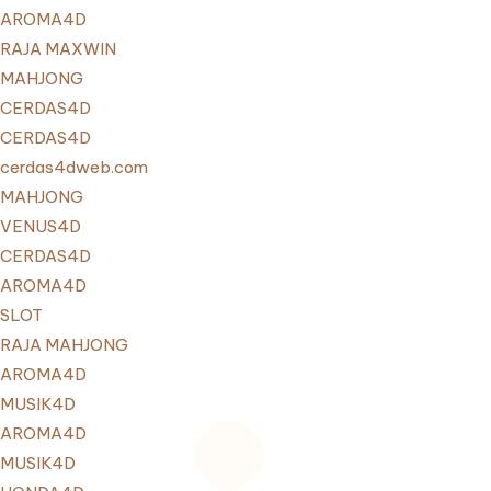
AROMA4D
RAJA MAXWIN
MAHJONG
CERDAS4D
CERDAS4D
cerdas4dweb.com
MAHJONG
VENUS4D
CERDAS4D
AROMA4D
SLOT
RAJA MAHJONG
AROMA4D
MUSIK4D
AROMA4D
MUSIK4D